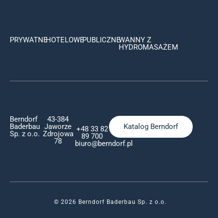
PRYWATNE
HOTELOWE
PUBLICZNE
WANNY Z
HYDROMASAŻEM
Berndorf
43-384
Baderbau
Jaworze
Katalog Berndorf
+48 33 82
Sp. z o.o.
Zdrojowa
89 700
78
biuro@berndorf.pl
© 2026 Berndorf Baderbau Sp. z o.o.