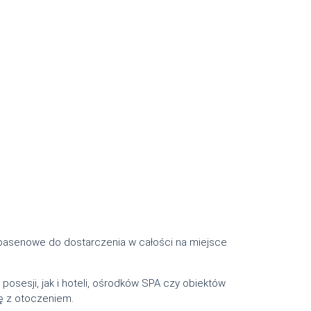
i basenowe do dostarczenia w całości na miejsce
posesji, jak i hoteli, ośrodków SPA czy obiektów
ię z otoczeniem.