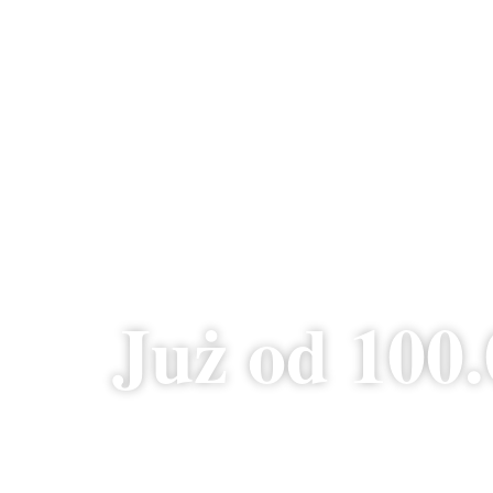
Już od 100.
*Compact S612 – niecka bas
nie zawiera