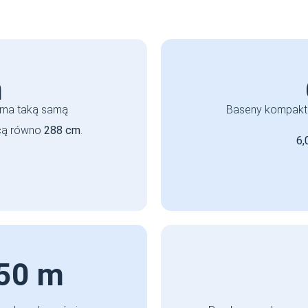
m
 ma taką samą
Baseny kompakto
cą równo
288 cm
.
6,
,50 m