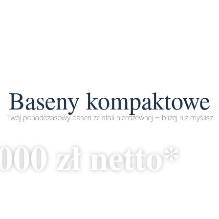
Baseny kompaktowe
Twój ponadczasowy basen ze stali nierdzewnej – bliżej niż myślisz
000 zł netto*
enu skimmerowego ze stali nierdzewnej o wymiarach 6,00 m x 2,88 
: wyposażenia dodatkowego, transportu, montażu, technologii uzdat