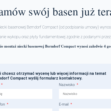
amów swój basen już ter
i niecki basenowej Berndorf Compact (od podpisania umowy) wynosi
onanie wykopu oraz płyty fundamentowej zgodnie z podanymi przez
io montaż niecki basenowej Berndorf Compact wynosi zaledwie 4 go
li chcesz otrzymać wycenę lub więcej informacji na temat
ndorf Compact wyślij formularz kontaktowy.
ę
Nazwisko
efon
E-mail