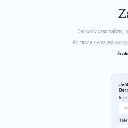
Z
Całkowity czas realizacj
Po stronie klienta jest wyk
Średn
Jeś
Ber
Imi
Tel