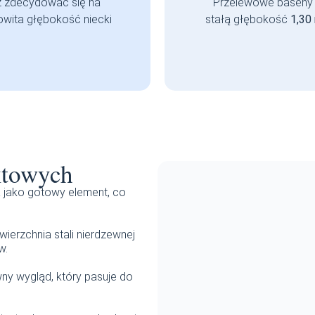
 zdecydować się na
Przelewowe baseny
owita głębokość niecki
stałą głębokość
1,30
ktowych
a jako gotowy element, co
ierzchnia stali nierdzewnej
w.
wny wygląd, który pasuje do