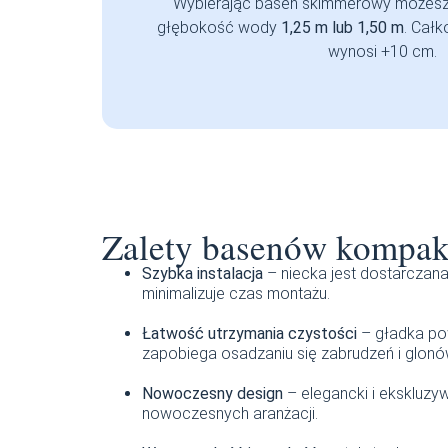
Wybierając basen skimmerowy możesz
głębokość wody
1,25 m lub 1,50 m
. Całk
wynosi +10 cm.
Zalety basenów kompa
Szybka instalacja
– niecka jest dostarczan
minimalizuje czas montażu.
Łatwość utrzymania czystości
– gładka pow
zapobiega osadzaniu się zabrudzeń i glonó
Nowoczesny design
– elegancki i ekskluzy
nowoczesnych aranżacji.