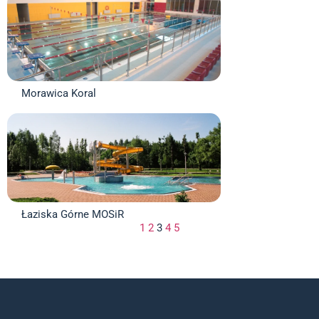
Morawica Koral
Łaziska Górne MOSiR
1
2
3
4
5