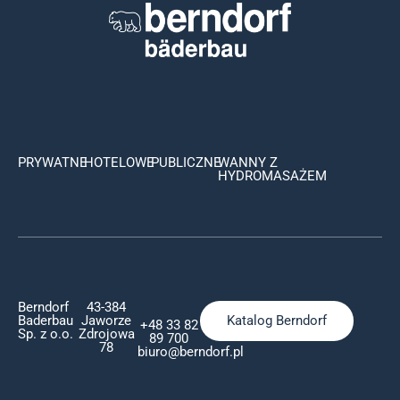
PRYWATNE
HOTELOWE
PUBLICZNE
WANNY Z
HYDROMASAŻEM
Berndorf
43-384
Baderbau
Jaworze
Katalog Berndorf
+48 33 82
Sp. z o.o.
Zdrojowa
89 700
78
biuro@berndorf.pl