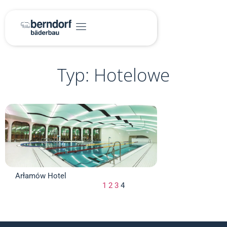
Typ: Hotelowe
Arłamów Hotel
1
2
3
4