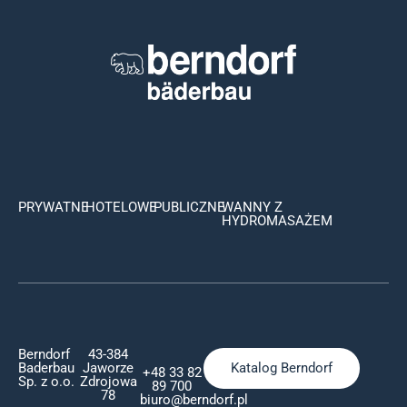
PRYWATNE
HOTELOWE
PUBLICZNE
WANNY Z
HYDROMASAŻEM
Berndorf
43-384
Baderbau
Jaworze
Katalog Berndorf
+48 33 82
Sp. z o.o.
Zdrojowa
89 700
78
biuro@berndorf.pl