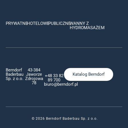
PRYWATNE
HOTELOWE
PUBLICZNE
WANNY Z
HYDROMASAŻEM
Berndorf
43-384
Baderbau
Jaworze
Katalog Berndorf
+48 33 82
Sp. z o.o.
Zdrojowa
89 700
78
biuro@berndorf.pl
© 2026 Berndorf Baderbau Sp. z o.o.