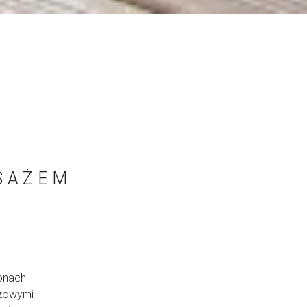
SAŻEM
onach
ażowymi