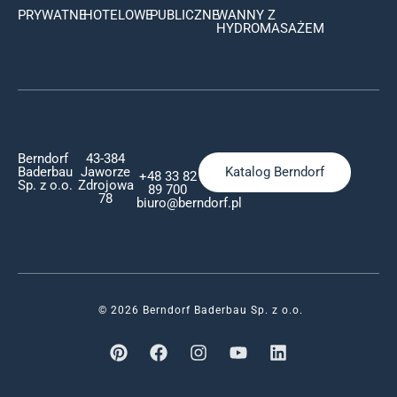
PRYWATNE
HOTELOWE
PUBLICZNE
WANNY Z
HYDROMASAŻEM
Berndorf
43-384
Baderbau
Jaworze
Katalog Berndorf
+48 33 82
Sp. z o.o.
Zdrojowa
89 700
78
biuro@berndorf.pl
© 2026 Berndorf Baderbau Sp. z o.o.