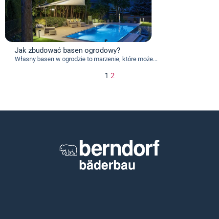
Jak zbudować basen ogrodowy?
Własny basen w ogrodzie to marzenie, które może...
1
2