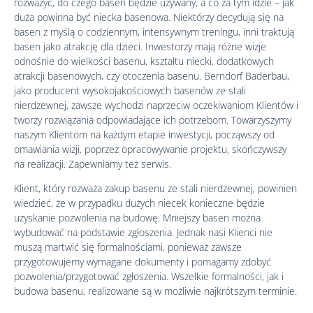
rozważyć, do czego basen będzie używany, a co za tym idzie – jak
duża powinna być niecka basenowa. Niektórzy decydują się na
basen z myślą o codziennym, intensywnym treningu, inni traktują
basen jako atrakcję dla dzieci. Inwestorzy mają różne wizje
odnośnie do wielkości basenu, kształtu niecki, dodatkowych
atrakcji basenowych, czy otoczenia basenu. Berndorf Baderbau,
jako producent wysokojakościowych basenów ze stali
nierdzewnej, zawsze wychodzi naprzeciw oczekiwaniom Klientów i
tworzy rozwiązania odpowiadające ich potrzebom. Towarzyszymy
naszym Klientom na każdym etapie inwestycji, począwszy od
omawiania wizji, poprzez opracowywanie projektu, skończywszy
na realizacji. Zapewniamy też serwis.
Klient, który rozważa zakup basenu ze stali nierdzewnej, powinien
wiedzieć, że w przypadku dużych niecek konieczne będzie
uzyskanie pozwolenia na budowę. Mniejszy basen można
wybudować na podstawie zgłoszenia. Jednak nasi Klienci nie
muszą martwić się formalnościami, ponieważ zawsze
przygotowujemy wymagane dokumenty i pomagamy zdobyć
pozwolenia/przygotować zgłoszenia. Wszelkie formalności, jak i
budowa basenu, realizowane są w możliwie najkrótszym terminie.