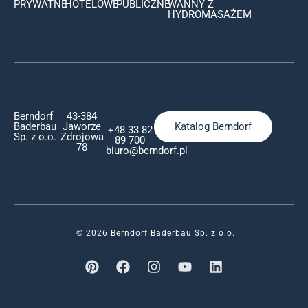
PRYWATNE
HOTELOWE
PUBLICZNE
WANNY Z
HYDROMASAŻEM
Berndorf
43-384
Baderbau
Jaworze
Katalog Berndorf
+48 33 82
Sp. z o.o.
Zdrojowa
89 700
78
biuro@berndorf.pl
© 2026 Berndorf Baderbau Sp. z o.o.