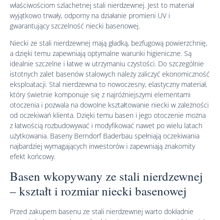
właściwościom szlachetnej stali nierdzewnej. Jest to materiał
wyjątkowo trwały, odporny na działanie promieni UV i
gwarantujący szczelność niecki basenowej.
Niecki ze stali nierdzewnej mają gładką, bezfugową powierzchnię,
a dzięki temu zapewniają optymalne warunki higieniczne. Są
idealnie szczelne i łatwe w utrzymaniu czystości. Do szczególnie
istotnych zalet basenów stalowych należy zaliczyć ekonomiczność
eksploatacji. Stal nierdzewna to nowoczesny, elastyczny materiał,
który świetnie komponuje się z najróżniejszymi elementami
otoczenia i pozwala na dowolne kształtowanie niecki w zależności
od oczekiwań klienta. Dzięki temu basen i jego otoczenie można
z łatwością rozbudowywać i modyfikować nawet po wielu latach
użytkowania. Baseny Berndorf Baderbau spełniają oczekiwania
najbardziej wymagających inwestorów i zapewniają znakomity
efekt końcowy.
Basen wkopywany ze stali nierdzewnej
– kształt i rozmiar niecki basenowej
Przed zakupem basenu ze stali nierdzewnej warto dokładnie