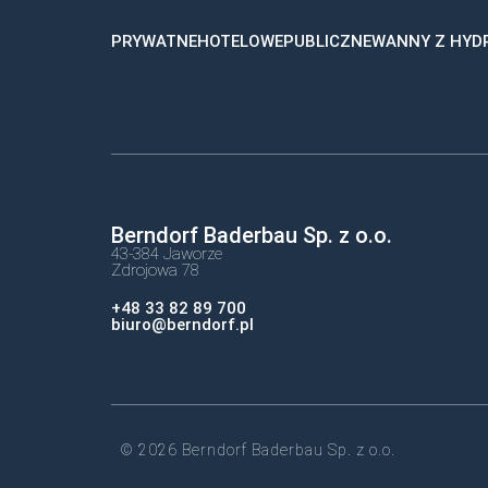
PRYWATNE
HOTELOWE
PUBLICZNE
WANNY Z HY
Berndorf Baderbau Sp. z o.o.
43-384 Jaworze
Zdrojowa 78
+48 33 82 89 700
biuro@berndorf.pl
© 2026 Berndorf Baderbau Sp. z o.o.