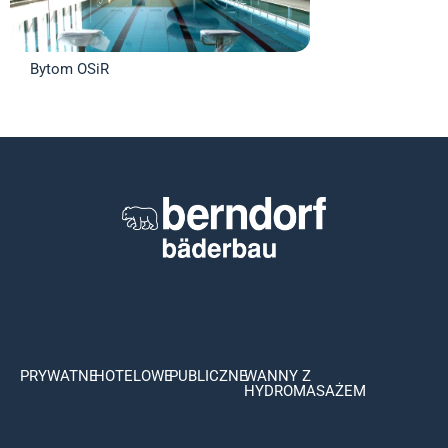
Bytom OSiR
PRYWATNE
HOTELOWE
PUBLICZNE
WANNY Z
HYDROMASAŻEM