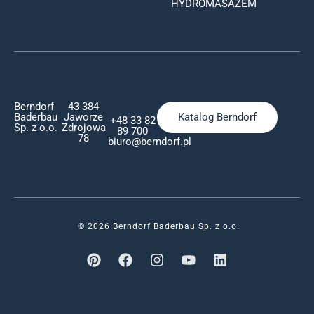
HYDROMASAŻEM
Berndorf
43-384
Baderbau
Jaworze
Katalog Berndorf
+48 33 82
Sp. z o.o.
Zdrojowa
89 700
78
biuro@berndorf.pl
© 2026 Berndorf Baderbau Sp. z o.o.