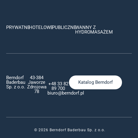
PRYWATNE
HOTELOWE
PUBLICZNE
WANNY Z
HYDROMASAŻEM
Berndorf
43-384
Baderbau
Jaworze
Katalog Berndorf
+48 33 82
Sp. z o.o.
Zdrojowa
89 700
78
biuro@berndorf.pl
© 2026 Berndorf Baderbau Sp. z o.o.