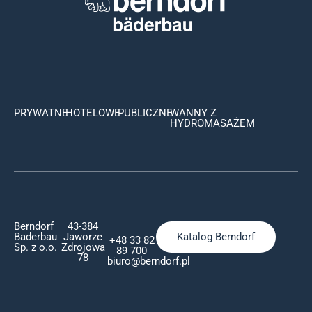
PRYWATNE
HOTELOWE
PUBLICZNE
WANNY Z
HYDROMASAŻEM
Berndorf
43-384
Baderbau
Jaworze
Katalog Berndorf
+48 33 82
Sp. z o.o.
Zdrojowa
89 700
78
biuro@berndorf.pl