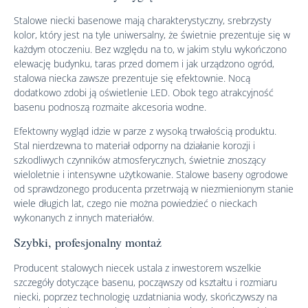
Stalowe niecki basenowe mają charakterystyczny, srebrzysty
kolor, który jest na tyle uniwersalny, że świetnie prezentuje się w
każdym otoczeniu. Bez względu na to, w jakim stylu wykończono
elewację budynku, taras przed domem i jak urządzono ogród,
stalowa niecka zawsze prezentuje się efektownie. Nocą
dodatkowo zdobi ją oświetlenie LED. Obok tego atrakcyjność
basenu podnoszą rozmaite akcesoria wodne.
Efektowny wygląd idzie w parze z wysoką trwałością produktu.
Stal nierdzewna to materiał odporny na działanie korozji i
szkodliwych czynników atmosferycznych, świetnie znoszący
wieloletnie i intensywne użytkowanie. Stalowe baseny ogrodowe
od sprawdzonego producenta przetrwają w niezmienionym stanie
wiele długich lat, czego nie można powiedzieć o nieckach
wykonanych z innych materiałów.
Szybki, profesjonalny montaż
Producent stalowych niecek ustala z inwestorem wszelkie
szczegóły dotyczące basenu, począwszy od kształtu i rozmiaru
niecki, poprzez technologię uzdatniania wody, skończywszy na