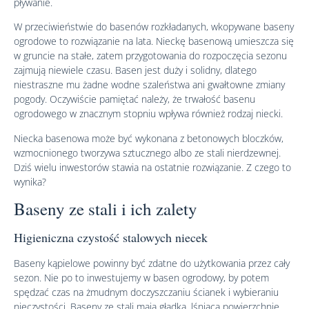
pływanie.
W przeciwieństwie do basenów rozkładanych, wkopywane baseny
ogrodowe to rozwiązanie na lata. Nieckę basenową umieszcza się
w gruncie na stałe, zatem przygotowania do rozpoczęcia sezonu
zajmują niewiele czasu. Basen jest duży i solidny, dlatego
niestraszne mu żadne wodne szaleństwa ani gwałtowne zmiany
pogody. Oczywiście pamiętać należy, że trwałość basenu
ogrodowego w znacznym stopniu wpływa również rodzaj niecki.
Niecka basenowa może być wykonana z betonowych bloczków,
wzmocnionego tworzywa sztucznego albo ze stali nierdzewnej.
Dziś wielu inwestorów stawia na ostatnie rozwiązanie. Z czego to
wynika?
Baseny ze stali i ich zalety
Higieniczna czystość stalowych niecek
Baseny kąpielowe powinny być zdatne do użytkowania przez cały
sezon. Nie po to inwestujemy w basen ogrodowy, by potem
spędzać czas na żmudnym doczyszczaniu ścianek i wybieraniu
nieczystości. Baseny ze stali mają gładką, lśniącą powierzchnię,