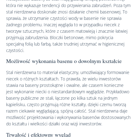
która nie wykazuje tendencji do przywierania zabrudzeń. Poza tym
stal nierdzewna doskonale znosi działanie chemii basenowej. To
sprawia, że utrzymanie czystości wody w basenie nie sprawia
żadnego problemu. Inaczej wygląda to w przypadku niecek z
tworzyw sztucznych, które z czasem matowieją i znacznie łatwiej
przyjmują zabrudzenia. Bloczki betonowe, mimo pokrycia
specjalną folią lub farbą, także trudniej utrzymać w higienicznej
czystości.
Możliwość wykonania basenu o dowolnym kształcie
Stal nierdzewna to materiał elastyczny, umożliwiający formowanie
niecek o różnych kształtach. To prawda, że wielu inwestorów
stawia na baseny prostokątne i owalne, ale czasem konieczne
jest wykonanie niecki o niestandardowym wyglądzie. Przykładowo
baseny publiczne ze stali, łączone po kilka sztuk na jednym
kąpielisku, często przyjmują różne kształty, dzięki czemu tworzą
razem ciekawie wyglądającą, spójną całość. Stal nierdzewna daje
możliwość projektowania i wykonywania basenów dostosowanych
do kształtu i wielkości działki oraz wizji inwestorów.
Trwałość i efektowny wygląd