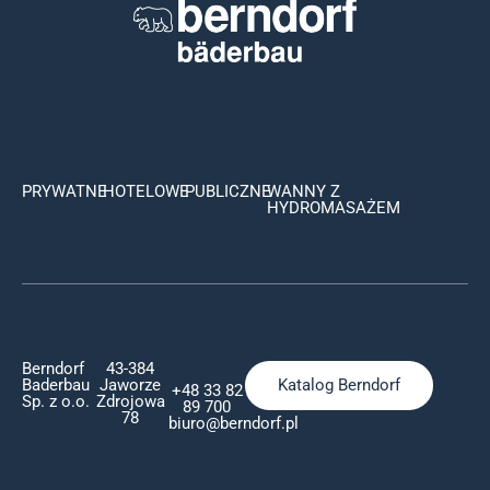
Czytaj więcej
PRYWATNE
HOTELOWE
PUBLICZNE
WANNY Z
HYDROMASAŻEM
Berndorf
43-384
Baderbau
Jaworze
Katalog Berndorf
+48 33 82
Sp. z o.o.
Zdrojowa
89 700
78
biuro@berndorf.pl