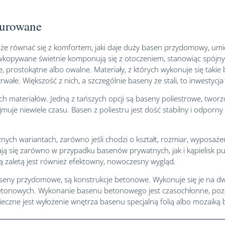
urowane
oże równać się z komfortem, jaki daje duży basen przydomowy, umie
 wkopywane świetnie komponują się z otoczeniem, stanowiąc spójn
e, prostokątne albo owalne. Materiały, z których wykonuje się taki
łe. Większość z nich, a szczególnie baseny ze stali, to inwestycja 
 materiałów. Jedną z tańszych opcji są baseny poliestrowe, tworz
uje niewiele czasu. Basen z poliestru jest dość stabilny i odporny 
nych wariantach, zarówno jeśli chodzi o kształt, rozmiar, wyposaże
się zarówno w przypadku basenów prywatnych, jak i kąpielisk publ
ną zaletą jest również efektowny, nowoczesny wygląd.
 baseny przydomowe, są konstrukcje betonowe. Wykonuje się je na 
etonowych. Wykonanie basenu betonowego jest czasochłonne, poza 
eczne jest wyłożenie wnętrza basenu specjalną folią albo mozaiką