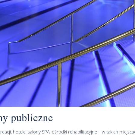
ny publiczne
rekreacji, hotele, salony SPA, ośrodki rehabilitacyjne – w takich m