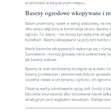
przechować w bezpiecznym miejscu.
Baseny ogrodowe wkopywane i m
Basen przenośny, nawet w wersji stelażowej, nie m
albo wręcz włączony w konstrukcję tarasu. Baseny
ogrodu. Co więcej – nie muszą być wyłącznie okrągł
kształtach. Baseny wkopywane są przy tym bardzo trwa
Niecki basenów wkopywanych wykonuje się z różnych
Zamówienie i montaż gotowej niecki poliestrowej zajm
jak baseny stalowe.
Baseny ze stali nierdzewnej dostępne są w wielu róż
baseny przelewowe i skimmerowe dobrze sprawdzają 
szczelne i łatwe w utrzymaniu czystości, ich ogrom
Ostatnią wartą odnotowania opcją, jeśli chodzi o
bloczków (murowanie) albo stosowanie niecek żelb
atrakcyjnym pod względem wizualnym. Dlatego koni