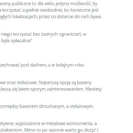
seny publiczne to dla wielu jedyna możliwość, by
na korzystać zupełnie swobodnie, bo konieczne jest
głych lokalizacjach, przez co dotarcie do nich bywa
 niego korzystać bez żadnych ograniczeń, w
 była opłacalna?
przechować pod dachem, a w kolejnym roku
we oraz stelażowe. Najtańszą opcją są baseny
cieszą się latem sporym zainteresowaniem. Niestety
i pomiędzy basenem dmuchanym, a stelażowym.
 sztywne, wyposażone w metalowe wzmocnienia, a
kształceniom. Mimo to po sezonie warto go złożyć i