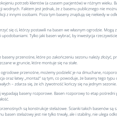
okojeniu potrzeb klientów (a czasem pacjentów) w różnym wieku. Ba
akcji wodnych. Faktem jest jednak, że z basenu publicznego nie moż
akcji z innymi osobami. Poza tym baseny znajdują się niekiedy w odle
ć się ci, którzy postawili na basen we własnym ogrodzie. Mogą z
odobaniami. Tylko jaki basen wybrać, by inwestycja rzeczywiście
 baseny przenośne, które po zakończeniu sezonu należy złożyć, 
czane w gruncie, które montuje się na stałe.
eny ogrodowe przenośne, możemy podzielić je na dmuchane, rozporo
cja oraz łatwy „montaż” są tym, co powoduje, że baseny tego typu 
ałych – zdarza się, że ich żywotność kończy się na jednym sezonie.
j wypadają baseny rozporowe. Basen rozporowy to etap pośredn
ałość.
rzenośnych są konstrukcje stelażowe. Ścianki takich basenów są
asen stelażowy jest nie tylko trwały, ale i stabilny, nie ulega od