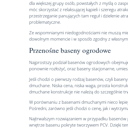
dla większej grupy osób, powstałych z myślą o zasp
móc skorzystać z relaksującej kąpieli i szeregu atr
przestrzeganie panujących tam reguł i dzielenie atr
problematyczne.
Ze wspomnianymi niedogodnościami nie muszą mierzy
dowolnym momencie i w sposób zgodny z własnymi up
Przenośne baseny ogrodowe
Najprostszy podział basenów ogrodowych obejmuje
ponownie rozłożyć, oraz baseny stacjonarne, umiesz
Jeśli chodzi o pierwszy rodzaj basenów, czyli bas
dmuchane. Niska cena, niska waga, prosta konstruk
dmuchane konstrukcje nie należą do szczególnie trw
W porównaniu z basenami dmuchanymi nieco lepie
Pośredni, zarówno jeśli chodzi o cenę, jak i wytrzym
Najtrwalszym rozwiązaniem w przypadku basenów p
wnętrze basenu pokryte tworzywem PCV. Dzięki temu b