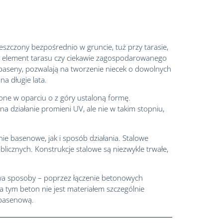
szczony bezpośrednio w gruncie, tuż przy tarasie,
y element tarasu czy ciekawie zagospodarowanego
e baseny, pozwalają na tworzenie niecek o dowolnych
na długie lata.
one w oparciu o z góry ustaloną formę.
na działanie promieni UV, ale nie w takim stopniu,
nie basenowe, jak i sposób działania. Stalowe
icznych. Konstrukcje stalowe są niezwykle trwałe,
dwa sposoby – poprzez łączenie betonowych
tym beton nie jest materiałem szczególnie
 basenową.