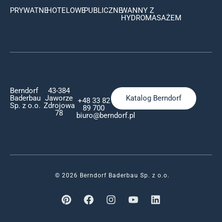
PRYWATNE
HOTELOWE
PUBLICZNE
WANNY Z
HYDROMASAŻEM
Berndorf
43-384
Baderbau
Jaworze
Katalog Berndorf
+48 33 82
Sp. z o.o.
Zdrojowa
89 700
78
biuro@berndorf.pl
© 2026 Berndorf Baderbau Sp. z o.o.