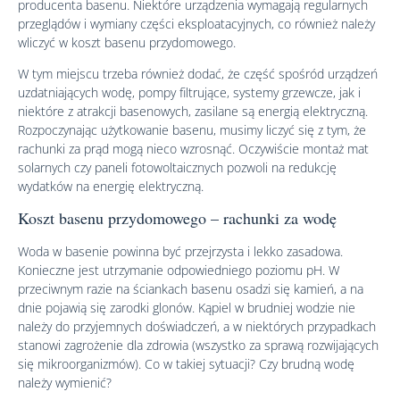
producenta basenu. Niektóre urządzenia wymagają regularnych
przeglądów i wymiany części eksploatacyjnych, co również należy
wliczyć w koszt basenu przydomowego.
W tym miejscu trzeba również dodać, że część spośród urządzeń
uzdatniających wodę, pompy filtrujące, systemy grzewcze, jak i
niektóre z atrakcji basenowych, zasilane są energią elektryczną.
Rozpoczynając użytkowanie basenu, musimy liczyć się z tym, że
rachunki za prąd mogą nieco wzrosnąć. Oczywiście montaż mat
solarnych czy paneli fotowoltaicznych pozwoli na redukcję
wydatków na energię elektryczną.
Koszt basenu przydomowego – rachunki za wodę
Woda w basenie powinna być przejrzysta i lekko zasadowa.
Konieczne jest utrzymanie odpowiedniego poziomu pH. W
przeciwnym razie na ściankach basenu osadzi się kamień, a na
dnie pojawią się zarodki glonów. Kąpiel w brudniej wodzie nie
należy do przyjemnych doświadczeń, a w niektórych przypadkach
stanowi zagrożenie dla zdrowia (wszystko za sprawą rozwijających
się mikroorganizmów). Co w takiej sytuacji? Czy brudną wodę
należy wymienić?