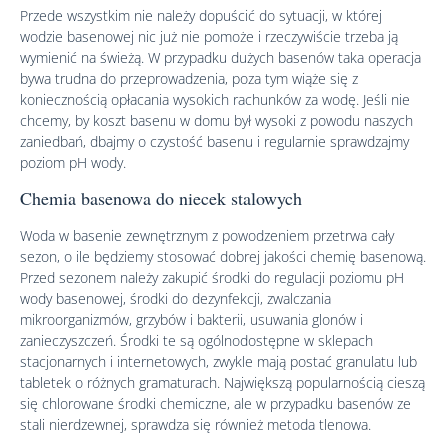
Przede wszystkim nie należy dopuścić do sytuacji, w której
wodzie basenowej nic już nie pomoże i rzeczywiście trzeba ją
wymienić na świeżą. W przypadku dużych basenów taka operacja
bywa trudna do przeprowadzenia, poza tym wiąże się z
koniecznością opłacania wysokich rachunków za wodę. Jeśli nie
chcemy, by koszt basenu w domu był wysoki z powodu naszych
zaniedbań, dbajmy o czystość basenu i regularnie sprawdzajmy
poziom pH wody.
Chemia basenowa do niecek stalowych
Woda w basenie zewnętrznym z powodzeniem przetrwa cały
sezon, o ile będziemy stosować dobrej jakości chemię basenową.
Przed sezonem należy zakupić środki do regulacji poziomu pH
wody basenowej, środki do dezynfekcji, zwalczania
mikroorganizmów, grzybów i bakterii, usuwania glonów i
zanieczyszczeń. Środki te są ogólnodostępne w sklepach
stacjonarnych i internetowych, zwykle mają postać granulatu lub
tabletek o różnych gramaturach. Największą popularnością cieszą
się chlorowane środki chemiczne, ale w przypadku basenów ze
stali nierdzewnej, sprawdza się również metoda tlenowa.