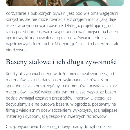
Korzystanie z publicznych pływalni jest pod wieloma względami
korzystne, ale nie może równać się z przyjemnością, jaką daje
relaks w przydomowym basenie. Dlatego, projektując ogród i
taras przed domem, warto wygospodarować miejsce na basen
ogrodowy, który pozwoli na regularne zażywanie jednej z
najzdrowszych form ruchu. Najlepiej, jeśli jest to basen ze stali
nierdzewnej.
Baseny stalowe i ich długa żywotność
Koszty utrzymania basenu w dużej mierze uzależnione są od
materiałów, z jakich dany basen wykonano, jak również od
sposobu łącznia poszczególnych elementów. Im wyższa jakość
materiałów i jakość wykonania, tym mniejsze ryzyko, że basen
będzie wymagał częstych przeglądów i napraw. Dlatego, jeśli
decydujemy się na budowę basenu w ogrodzie, postawmy na
firmę z wieloletnim doświadczeniem, wykorzystującą najlepsze
materiały i dysponującą zespołem świetnych fachowców.
Chcąc wybudować basen ogrodowy, mamy do wyboru kilka