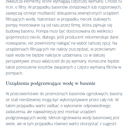
zwłaszcza elementy, które wymagają częstszej wymiany. Chodzi tu
m.in. o filtry. W przypadku basenów stelażowych lub rozporowych,
zazwyczaj istnieje możliwość dokupienia zewnętrznych urządzeń
filtrujących wodę. Natomiast w przypadku niecek stalowych,
pompy montowane są od razu przez firmę, która zajmuje się
budową basenu. Pompa musi być dostosowana do wielkości
(pojemności) niecki, dlatego, jeśli producent rekomenduje dane
rozwiązanie, nie powinniśmy nalegać na wybór tańszej opcji. Na
urządzeniach filtrujących nie należy oszczędzać, w przeciwnym
razie woda nie będzie należycie uzdatniana, co w dalszej
perspektywie zmusi właścicieli do jej wymiany. Konieczne będzie
także ponoszenie kosztów związanych z często wymianą filtrów w
pompach.
Urządzenia podgrzewające wodę w basenie
W przeciwieństwie do przenośnych basenów ogrodowych, baseny
ze stali nierdzewnej mogą być wykorzystywane przez cały rok. W
takim przypadku warto zadbać o wykonanie odpowiedniego
zadaszenia, ale najważniejszy jest montaż urządzeń
podgrzewających wodę. Metod ogrzewania wody basenowej jest
wiele, ale w tym przypadku również warto skorzystać z sugestii