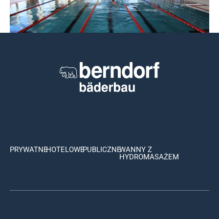
Nowy Artykuł w Builder Polska
Czytaj więcej
PRYWATNE
HOTELOWE
PUBLICZNE
WANNY Z
HYDROMASAŻEM