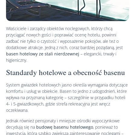
Właściciele i zarządcy obiektów noclegowych, którzy chcą
przyciągać nowych gości i poprawiać ocenę hotelu, powinni
zadbać nie tylko o czystość i wyposażenie pokojów, ale też o
dodatkowe atrakcje. Jedną z nich, coraz bardziej pożądaną, jest
basen hotelowy ze stali nierdzewnej
– elegancki, trwały i
higieniczny.
Standardy hotelowe a obecność basenu
System gwiazdek hotelowych jasno określa wymagania dotyczące
komfortu i usług w obiekcie. Basen to jedno z udogodnień, które
wpływa na przyznaną kategorię – szczególnie w przypadku hoteli
4- i 5-gwiazdkowych, gdzie strefa rekreacyjna jest wręcz
oczekiwana.
Jednak również pensjonaty i mniejsze ośrodki wypoczynkowe
decydują się na
budowę basenu hotelowego
, ponieważ to
inwestycja, która szybko zwiększa zainteresowanie noclegami –