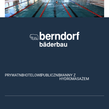
Nowy Artykuł w Builder Polska
Czytaj więcej
PRYWATNE
HOTELOWE
PUBLICZNE
WANNY Z
HYDROMASAŻEM