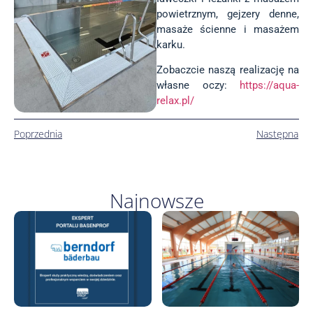
powietrznym, gejzery denne,
masaże ścienne i masażem
karku.
Zobaczcie naszą realizację na
własne oczy:
https://aqua-
relax.pl/
Poprzednia
Następna
Najnowsze