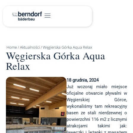
Home
/
Aktualności
/
Węgierska Górka Aqua Relax
Węgierska Górka Aqua
Relax
18 grudnia, 2024
Już wczoraj miało miejsce
oficjalne otwarcie pływalni w
Węgierskiej Górce,
wykonaliśmy tam rekreacyjny
basen ze stali nierdzewnej o
powierzchni 116 m2 z licznymi
atrakcjami takimi jak:
ławeczki i leżanki z masażem