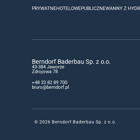
PRYWATNE
HOTELOWE
PUBLICZNE
WANNY Z HYD
Berndorf Baderbau Sp. z o.o.
43-384 Jaworze
Zdrojowa 78
+48 33 82 89 700
biuro@berndorf.pl
© 2026 Berndorf Baderbau Sp. z o.o.